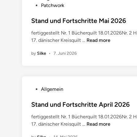
o
n
Patchwork
s
i
t
Stand und Fortschritte Mai 2026
2
e
0
fertiggestellt Nr. 1 Bücherquilt 18.01.2026Nr. 2 
d
2
S
17. dänischer Kreisquilt …
Read more
i
6
t
n
by
Silke
•
7. Juni 2026
a
n
d
u
n
P
Allgemein
d
o
F
s
Stand und Fortschritte April 2026
o
t
r
fertiggestellt Nr. 1 Bücherquilt 18.01.2026Nr. 2 
e
t
S
17. dänischer Kreisquilt …
Read more
d
s
t
i
c