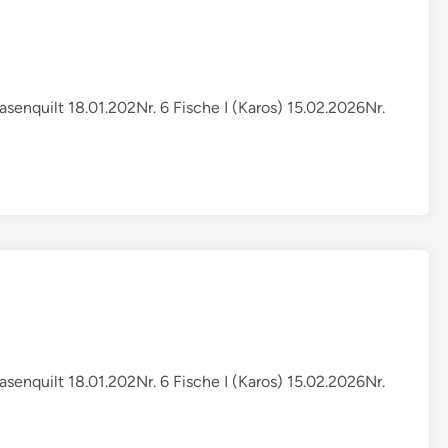
c
h
e
F
i
Hasenquilt 18.01.202Nr. 6 Fische I (Karos) 15.02.2026Nr.
s
c
h
e
(
N
r
n
.
1
8
Hasenquilt 18.01.202Nr. 6 Fische I (Karos) 15.02.2026Nr.
u
n
d