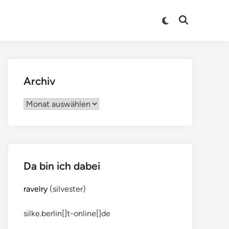
Archiv
Archiv
Da bin ich dabei
ravelry
(silvester)
silke.berlin[]t-online[]de