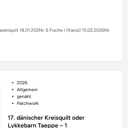
a
F
l
o
Hasenquilt 18.01.202Nr. 6 Fische I (Karos) 15.02.2026Nr.
w
e
r
Q
u
i
l
t
P
2026
(
o
Allgemein
N
s
genäht
r
t
Patchwork
.
e
1
d
17. dänischer Kreisquilt oder
2
i
Lykkebarn Taeppe – 1