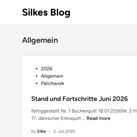
Skip
Silkes Blog
to
content
Allgemein
P
2026
o
Allgemein
s
Patchwork
t
e
Stand und Fortschritte Juni 2026
d
fertiggestellt Nr. 1 Bücherquilt 18.01.2026Nr. 2 
i
S
17. dänischer Kreisquilt …
Read more
n
t
by
Silke
•
2. Juli 2026
a