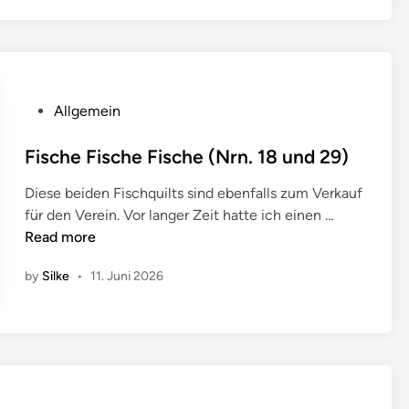
P
Allgemein
o
s
Fische Fische Fische (Nrn. 18 und 29)
t
Diese beiden Fischquilts sind ebenfalls zum Verkauf
e
F
für den Verein. Vor langer Zeit hatte ich einen …
d
i
Read more
i
s
n
by
Silke
•
11. Juni 2026
c
h
e
F
i
s