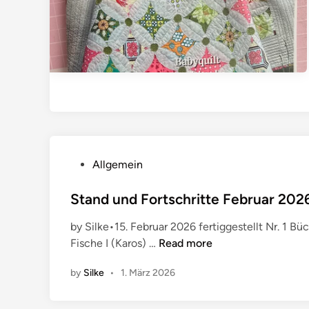
h
r
i
t
t
e
M
ä
r
z
P
Allgemein
2
o
0
s
Stand und Fortschritte Februar 202
2
t
by Silke•15. Februar 2026 fertiggestellt Nr. 1 Bü
6
e
S
Fische I (Karos) …
Read more
d
t
i
by
Silke
•
1. März 2026
a
n
n
d