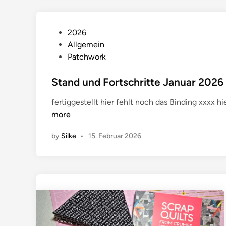
u
n
P
2026
d
o
Allgemein
F
s
Patchwork
o
t
r
e
Stand und Fortschritte Januar 2026
t
d
s
fertiggestellt hier fehlt noch das Binding xxxx hi
i
c
more
n
h
r
by
Silke
•
15. Februar 2026
i
t
t
e
F
e
b