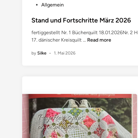
p
P
Allgemein
r
o
i
s
Stand und Fortschritte März 2026
l
t
fertiggestellt Nr. 1 Bücherquilt 18.01.2026Nr. 2 
2
e
S
17. dänischer Kreisquilt …
Read more
0
d
t
2
i
by
Silke
•
1. Mai 2026
a
6
n
n
d
u
n
d
F
o
r
t
s
c