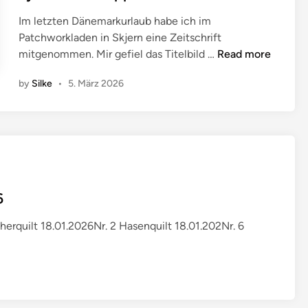
)
n
Im letzten Dänemarkurlaub habe ich im
Patchworkladen in Skjern eine Zeitschrift
1
mitgenommen. Mir gefiel das Titelbild …
Read more
7
by
Silke
•
5. März 2026
.
d
ä
n
i
s
c
6
h
e
cherquilt 18.01.2026Nr. 2 Hasenquilt 18.01.202Nr. 6
r
K
r
e
i