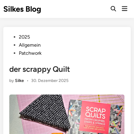
Skip
Silkes Blog
Mai
to
Men
content
Posted
2025
in
Allgemein
Patchwork
der scrappy Quilt
by
Silke
•
30. Dezember 2025