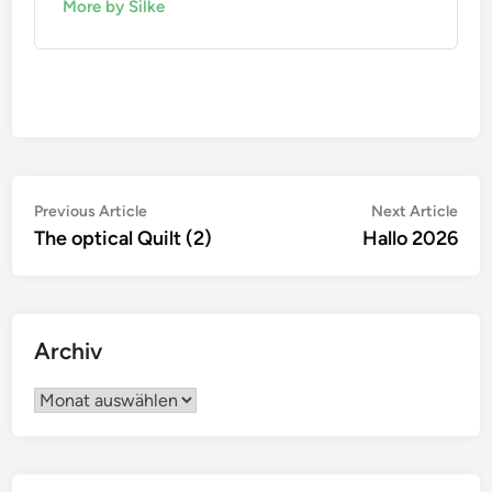
More by Silke
Beitragsnavigation
Previous
Nex
Previous Article
Next Article
article:
artic
The optical Quilt (2)
Hallo 2026
Archiv
Archiv