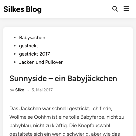
Skip
Silkes Blog
Mai
to
Men
content
Posted
Babysachen
in
gestrickt
gestrickt 2017
Jacken und Pullover
Sunnyside – ein Babyjäckchen
by
Silke
•
5. Mai 2017
Das Jäckchen war schnell gestrickt. Ich finde,
Wollmeise Oohhm ist eine tolle Babyfarbe, nicht zu
babyblau, nicht zu kräftig. Die Knopfauswahl
gestaltete sich ein wenig schwierig, aber wie das