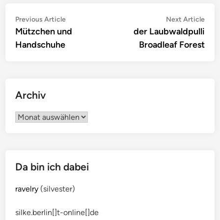
Beitragsnavigation
Previous
Nex
Previous Article
Next Article
article:
artic
Mützchen und
der Laubwaldpulli
Handschuhe
Broadleaf Forest
Archiv
Archiv
Da bin ich dabei
ravelry
(silvester)
silke.berlin[]t-online[]de