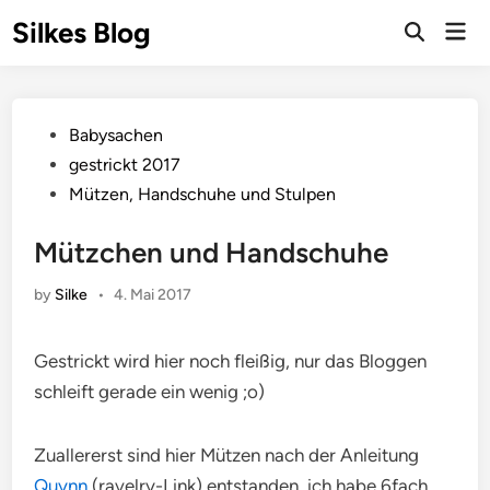
Skip
Silkes Blog
Mai
to
Men
content
Posted
Babysachen
in
gestrickt 2017
Mützen, Handschuhe und Stulpen
Mützchen und Handschuhe
by
Silke
•
4. Mai 2017
Gestrickt wird hier noch fleißig, nur das Bloggen
schleift gerade ein wenig ;o)
Zuallererst sind hier Mützen nach der Anleitung
Quynn
(ravelry-Link) entstanden, ich habe 6fach