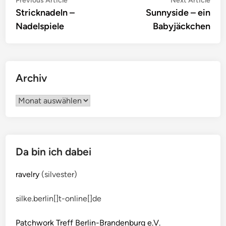
Beitragsnavigation
Previous Article
Next Article
article:
artic
Stricknadeln –
Sunnyside – ein
Nadelspiele
Babyjäckchen
Archiv
Archiv
Da bin ich dabei
ravelry
(silvester)
silke.berlin[]t-online[]de
Patchwork Treff Berlin-Brandenburg e.V.