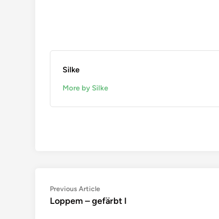
Silke
More by Silke
Beitragsnavigation
Previous
Previous Article
article:
Loppem – gefärbt I