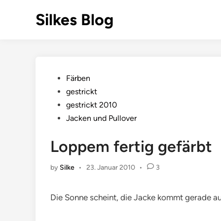
Skip
Silkes Blog
to
content
Posted
Färben
in
gestrickt
gestrickt 2010
Jacken und Pullover
Loppem fertig gefärbt
by
Silke
•
23. Januar 2010
•
3
Die Sonne scheint, die Jacke kommt gerade aus