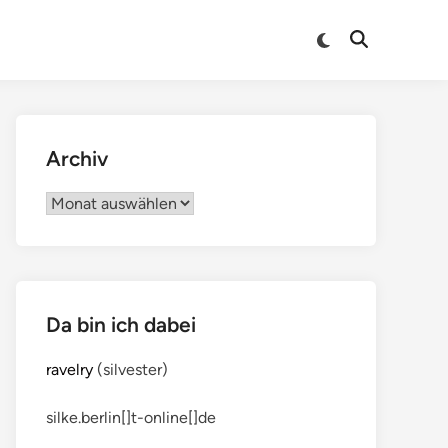
Archiv
Archiv
Da bin ich dabei
ravelry
(silvester)
silke.berlin[]t-online[]de