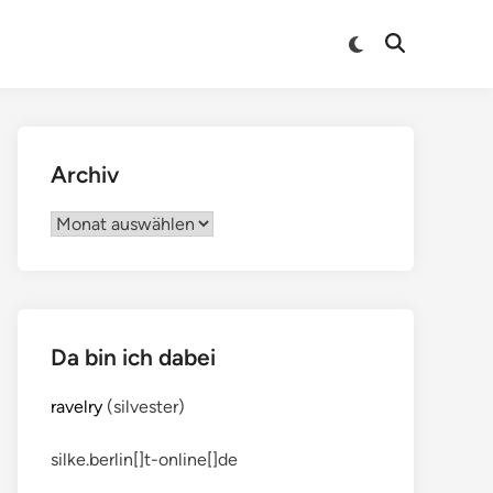
Archiv
Archiv
Da bin ich dabei
ravelry
(silvester)
silke.berlin[]t-online[]de