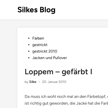
Skip
Silkes Blog
to
content
Posted
Färben
in
gestrickt
gestrickt 2010
Jacken und Pullover
Loppem – gefärbt I
by
Silke
•
20. Januar 2010
Da muss ich wohl noch mal an den Färbetopf, d
ist richtig gut geworden, die Jacke hat die F