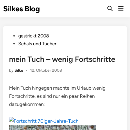
Skip
Silkes Blog
Mai
to
Men
content
Posted
gestrickt 2008
in
Schals und Tücher
mein Tuch – wenig Fortschritte
by
Silke
•
12. Oktober 2008
Mein Tuch hingegen machte im Urlaub wenig
Fortschritte, es sind nur ein paar Reihen
dazugekommen: