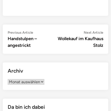
Beitragsnavigation
Previous
Nex
Previous Article
Next Article
article:
artic
Handstulpen –
Wollekauf im Kaufhaus
angestrickt
Stolz
Archiv
Archiv
Da bin ich dabei