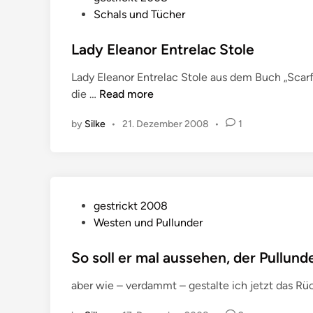
s
Schals und Tücher
t
e
Lady Eleanor Entrelac Stole
d
Lady Eleanor Entrelac Stole aus dem Buch „Scarf 
i
L
die …
Read more
n
a
by
Silke
•
21. Dezember 2008
•
1
d
y
E
l
e
P
gestrickt 2008
a
o
Westen und Pullunder
n
s
o
t
So soll er mal aussehen, der Pullund
r
e
E
aber wie – verdammt – gestalte ich jetzt das Rü
d
n
i
t