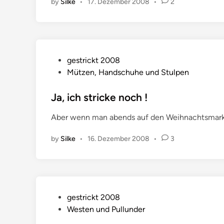
by
Silke
•
17. Dezember 2008
•
2
n
r
e
l
a
c
P
gestrickt 2008
S
o
Mützen, Handschuhe und Stulpen
t
s
o
t
Ja, ich stricke noch !
l
e
Aber wenn man abends auf den Weihnachtsmarkt g
e
d
i
by
Silke
•
16. Dezember 2008
•
3
n
P
gestrickt 2008
o
Westen und Pullunder
s