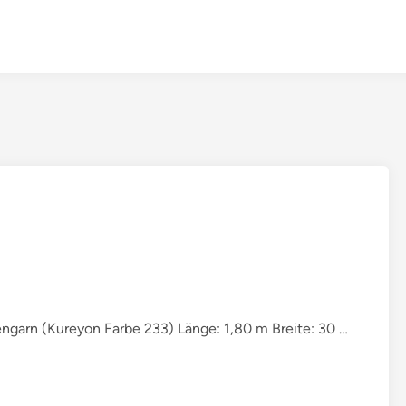
F
ngarn (Kureyon Farbe 233) Länge: 1,80 m Breite: 30 …
e
r
t