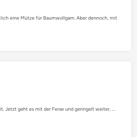
…
o
ntlich eine Mütze für Baumwollgarn. Aber dennoch, mit
d
e
r
w
e
l
c
h
e
F
a
r
S
t. Jetzt geht es mit der Ferse und geringelt weiter, …
b
o
e
c
n
k
p