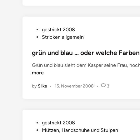
P
gestrickt 2008
o
Stricken allgemein
s
t
grün und blau … oder welche Farbe
e
Grün und blau sieht dem Kasper seine Frau, noch 
d
more
i
n
by
Silke
•
15. November 2008
•
3
P
gestrickt 2008
o
Mützen, Handschuhe und Stulpen
s