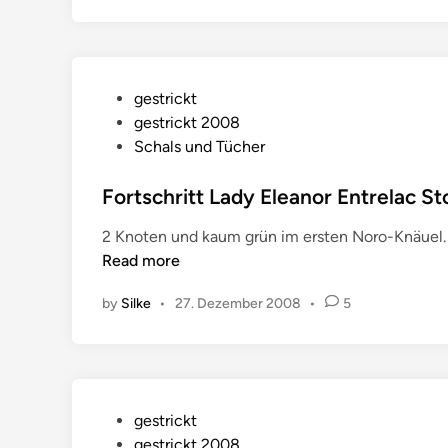
P
gestrickt
o
gestrickt 2008
s
Schals und Tücher
t
e
Fortschritt Lady Eleanor Entrelac St
d
2 Knoten und kaum grün im ersten Noro-Knäuel. M
i
Read more
n
by
Silke
•
27. Dezember 2008
•
5
P
gestrickt
o
gestrickt 2008