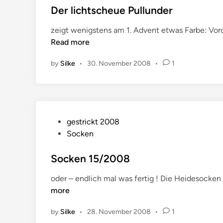
t
Der lichtscheue Pullunder
e
zeigt wenigstens am 1. Advent etwas Farbe: Vord
d
Read more
i
n
by
Silke
•
30. November 2008
•
1
P
gestrickt 2008
o
Socken
s
t
Socken 15/2008
e
oder – endlich mal was fertig ! Die Heidesocken 
d
more
i
n
by
Silke
•
28. November 2008
•
1