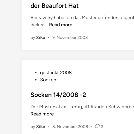
t
der Beaufort Hat
e
Bei ravelry habe ich das Muster gefunden, eige
d
d
dicker …
Read more
i
e
n
by
Silke
•
9. November 2008
r
B
e
a
u
P
gestrickt 2008
f
o
Socken
o
s
r
t
Socken 14/2008 -2
t
e
H
Der Mustersatz ist fertig, 41 Runden Schwerarbei
d
a
Read more
i
t
n
by
Silke
•
8. November 2008
•
2