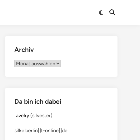
Archiv
Archiv
Da bin ich dabei
ravelry
(silvester)
silke.berlin[]t-online[]de