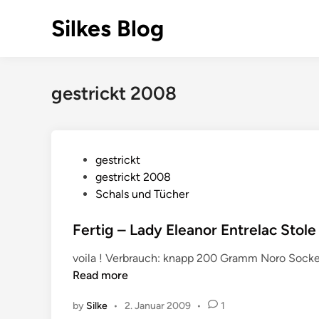
Skip
Silkes Blog
to
content
gestrickt 2008
P
gestrickt
o
gestrickt 2008
s
Schals und Tücher
t
e
Fertig – Lady Eleanor Entrelac Stole
d
voila ! Verbrauch: knapp 200 Gramm Noro Socke
i
Read more
n
by
Silke
•
2. Januar 2009
•
1