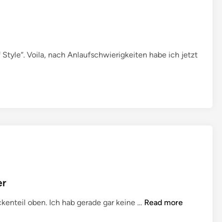
t
l
t
a
L
c
a
S
d
Style“. Voila, nach Anlaufschwierigkeiten habe ich jetzt
t
y
o
E
l
l
e
e
a
n
o
r
E
n
t
er
r
S
ckenteil oben. Ich hab gerade gar keine …
Read more
e
o
l