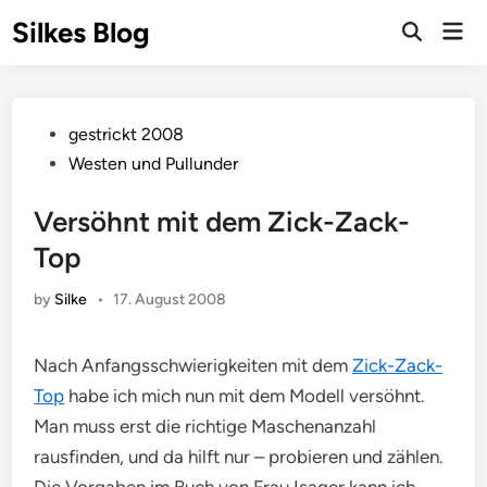
Skip
Silkes Blog
Mai
to
Men
content
Posted
gestrickt 2008
in
Westen und Pullunder
Versöhnt mit dem Zick-Zack-
Top
by
Silke
•
17. August 2008
Nach Anfangsschwierigkeiten mit dem
Zick-Zack-
Top
habe ich mich nun mit dem Modell versöhnt.
Man muss erst die richtige Maschenanzahl
rausfinden, und da hilft nur – probieren und zählen.