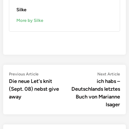
Silke
More by Silke
Beitragsnavigation
Previous
Nex
Previous Article
Next Article
article:
artic
Die neue Let's knit
ich habs –
(Sept. 08) nebst give
Deutschlands letztes
away
Buch von Marianne
Isager