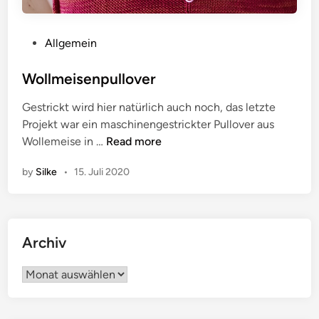
P
Allgemein
o
s
Wollmeisenpullover
t
Gestrickt wird hier natürlich auch noch, das letzte
e
Projekt war ein maschinengestrickter Pullover aus
d
W
Wollemeise in …
Read more
i
o
n
by
Silke
•
15. Juli 2020
l
l
m
e
Archiv
i
s
Archiv
e
n
p