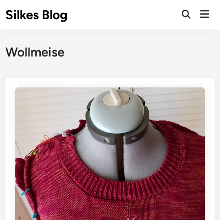
Skip
Silkes Blog
Mai
to
Men
content
Wollmeise