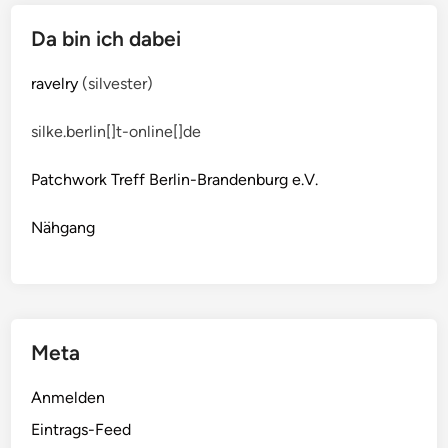
u
Da bin ich dabei
l
l
ravelry
(silvester)
o
v
silke.berlin[]t-online[]de
e
r
Patchwork Treff Berlin-Brandenburg e.V.
Nähgang
Meta
Anmelden
Eintrags-Feed