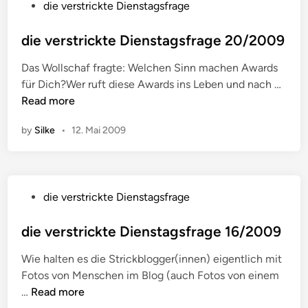
P
2
die verstrickte Dienstagsfrage
t
t
o
0
r
a
s
die verstrickte Dienstagsfrage 20/2009
0
i
g
t
9
c
s
Das Wollschaf fragte: Welchen Sinn machen Awards
e
k
f
d
für Dich?Wer ruft diese Awards ins Leben und nach …
d
t
r
i
Read more
i
e
a
e
n
D
g
by
Silke
•
12. Mai 2009
v
i
e
e
e
2
r
n
3
s
s
P
/
die verstrickte Dienstagsfrage
t
t
o
1
r
a
s
die verstrickte Dienstagsfrage 16/2009
0
i
g
t
0
c
s
Wie halten es die Strickblogger(innen) eigentlich mit
e
9
k
f
Fotos von Menschen im Blog (auch Fotos von einem
d
t
r
d
…
Read more
i
e
a
i