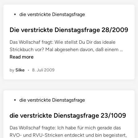
r
s
P
die verstrickte Dienstagsfrage
t
o
r
s
Die verstrickte Dienstagsfrage 28/2009
i
t
c
Das Wollschaf fragt: Wie stellst Du Dir das ideale
e
k
D
Strickbuch vor? Mal abgesehen davon, daß einem …
d
t
i
Read more
i
e
e
n
D
by
Silke
•
8. Juli 2009
v
i
e
e
r
n
s
s
P
die verstrickte Dienstagsfrage
t
t
o
r
a
s
die verstrickte Dienstagsfrage 23/1009
i
g
t
c
s
Das Wollschaf fragte: Ich habe für mich gerade das
e
k
f
RVO- und RVU-Stricken entdeckt und bin begeistert,
d
t