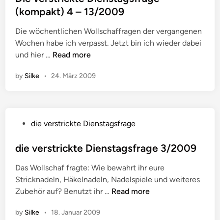
a
t
0
(kompakt) 4 – 13/2009
i
g
e
9
c
s
Die wöchentlichen Wollschaffragen der vergangenen
d
k
f
Wochen habe ich verpasst. Jetzt bin ich wieder dabei
i
t
r
D
und hier …
Read more
n
e
a
i
D
g
by
Silke
•
24. März 2009
e
i
e
v
e
1
e
n
6
r
s
/
P
die verstrickte Dienstagsfrage
s
t
2
o
t
a
0
s
die verstrickte Dienstagsfrage 3/2009
r
g
0
t
i
s
Das Wollschaf fragte: Wie bewahrt ihr eure
9
e
c
f
Stricknadeln, Häkelnadeln, Nadelspiele und weiteres
d
k
r
d
Zubehör auf? Benutzt ihr …
Read more
i
t
a
i
n
e
g
by
Silke
•
18. Januar 2009
e
D