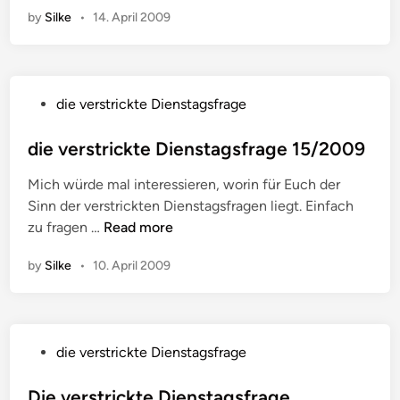
n
D
g
by
Silke
•
14. April 2009
e
i
e
v
e
2
e
n
2
r
s
P
/
die verstrickte Dienstagsfrage
s
t
o
0
t
a
s
die verstrickte Dienstagsfrage 15/2009
9
r
g
t
i
s
Mich würde mal interessieren, worin für Euch der
e
c
f
Sinn der verstrickten Dienstagsfragen liegt. Einfach
d
k
r
d
zu fragen …
Read more
i
t
a
i
n
e
g
by
Silke
•
10. April 2009
e
D
e
v
i
2
e
e
0
r
n
P
/
die verstrickte Dienstagsfrage
s
s
o
2
t
t
s
Die verstrickte Dienstagsfrage
0
r