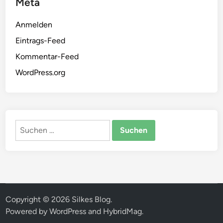
Meta
/
2
Anmelden
0
Eintrags-Feed
0
Kommentar-Feed
9
WordPress.org
Suchen
nach:
Copyright © 2026
Silkes Blog
.
Powered by
WordPress
and
HybridMag
.