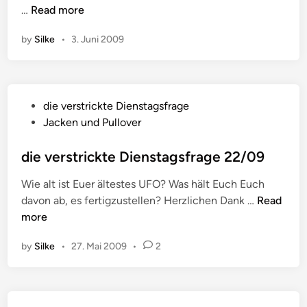
r
d
…
Read more
i
e
a
i
n
D
g
by
Silke
•
3. Juni 2009
e
i
e
v
e
4
e
n
1
r
s
P
/
die verstrickte Dienstagsfrage
s
t
o
0
Jacken und Pullover
t
a
s
9
r
g
t
die verstrickte Dienstagsfrage 22/09
;
i
s
e
4
c
f
Wie alt ist Euer ältestes UFO? Was hält Euch Euch
d
2
k
r
d
davon ab, es fertigzustellen? Herzlichen Dank …
Read
i
/
t
a
i
more
n
0
e
g
e
9
D
e
by
Silke
•
27. Mai 2009
•
2
v
i
2
e
e
8
r
n
/
s
s