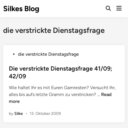
Skip
Silkes Blog
Mai
to
Men
content
die verstrickte Dienstagsfrage
P
die verstrickte Dienstagsfrage
o
s
Die verstrickte Dienstagsfrage 41/09;
t
42/09
e
Wie haltet Ihr es mit Euren Garnresten? Versucht Ihr,
d
D
alles bis aufs letzte Gramm zu verstricken? …
Read
i
i
more
n
e
by
Silke
•
13. Oktober 2009
v
e