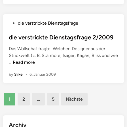
e
v
i
1
e
e
5
r
n
/
P
die verstrickte Dienstagsfrage
s
s
2
o
t
t
0
s
die verstrickte Dienstagsfrage 2/2009
r
a
0
t
i
g
Das Wollschaf fragte: Welchen Designer aus der
9
e
c
s
Strickwelt (z. B. Starmore, Isager, Kagan, Bliss und wie
d
k
f
d
…
Read more
i
t
r
i
n
e
a
by
Silke
•
6. Januar 2009
e
D
g
v
i
e
e
e
(
Seitennummerierung
r
n
1
2
…
5
Nächste
k
s
der
s
o
t
t
Beiträge
m
r
a
p
i
Archiv
g