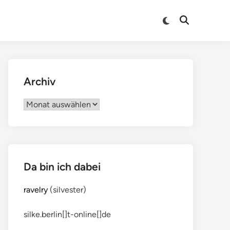
Archiv
Archiv
Da bin ich dabei
ravelry
(silvester)
silke.berlin[]t-online[]de