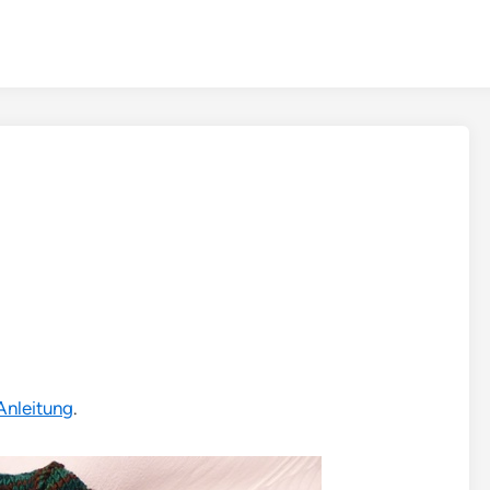
Anleitung
.