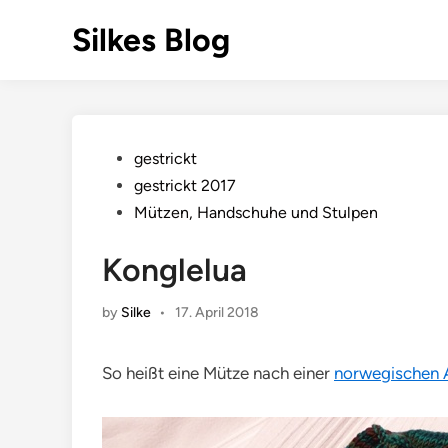
Skip
Silkes Blog
to
content
Posted
gestrickt
in
gestrickt 2017
Mützen, Handschuhe und Stulpen
Konglelua
by
Silke
•
17. April 2018
So heißt eine Mütze nach einer
norwegischen 