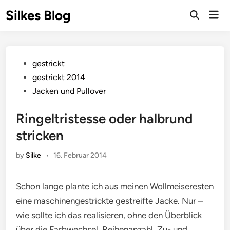
Skip
Silkes Blog
Mai
to
Men
content
Posted
gestrickt
in
gestrickt 2014
Jacken und Pullover
Ringeltristesse oder halbrund
stricken
by
Silke
•
16. Februar 2014
Schon lange plante ich aus meinen Wollmeiseresten
eine maschinengestrickte gestreifte Jacke. Nur –
wie sollte ich das realisieren, ohne den Überblick
über die Farbwechsel, Reihenanzahl, Zu- und