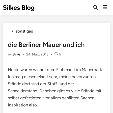
Skip
Silkes Blog
Mai
to
Men
content
Posted
sonstiges
in
die Berliner Mauer und ich
by
Silke
•
24. März 2013
•
5
Heute waren wir auf dem Flohmarkt im Mauerpark.
Ich mag diesen Markt sehr, meine bevorzugten
Stände dort sind der Stoff- und der
Schneiderstand. Daneben gibt es viele Stände mit
selbst gefertigten, vor allem genähten Sachen,
Inspiration also.