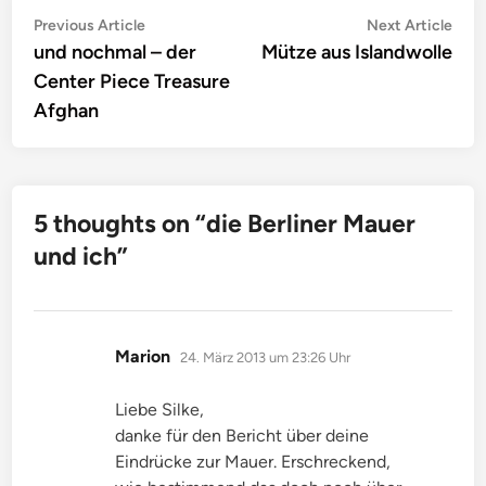
Beitragsnavigation
Previous
Nex
Previous Article
Next Article
article:
artic
und nochmal – der
Mütze aus Islandwolle
Center Piece Treasure
Afghan
5 thoughts on “
die Berliner Mauer
und ich
”
sagt:
Marion
24. März 2013 um 23:26 Uhr
Liebe Silke,
danke für den Bericht über deine
Eindrücke zur Mauer. Erschreckend,