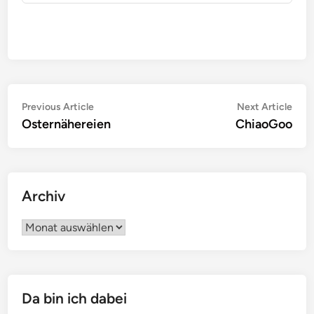
Beitragsnavigation
Previous
Nex
Previous Article
Next Article
article:
artic
Osternähereien
ChiaoGoo
Archiv
Archiv
Da bin ich dabei