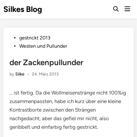
Skip
Silkes Blog
Mai
to
Men
content
Posted
gestrickt 2013
in
Westen und Pullunder
der Zackenpullunder
by
Silke
•
24. März 2013
… ist fertig. Da die Wollmeisenstränge nicht 100%ig
zusammenpassten, habe ich kurz über eine kleine
Kontrastborte zwischen den Strängen
nachgedacht, aber das gefiel mir nicht, also
geribbelt und einfarbig fertig gestrickt.