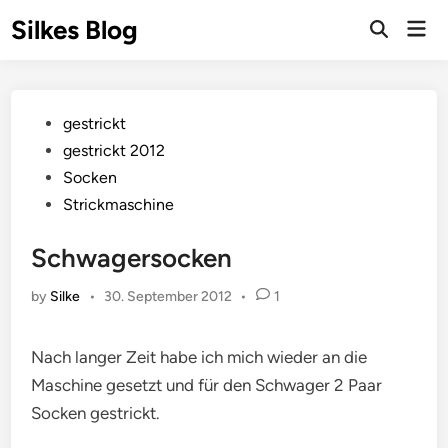
Skip
Silkes Blog
Mai
to
Men
content
Posted
gestrickt
in
gestrickt 2012
Socken
Strickmaschine
Schwagersocken
by
Silke
•
30. September 2012
•
1
Nach langer Zeit habe ich mich wieder an die
Maschine gesetzt und für den Schwager 2 Paar
Socken gestrickt.