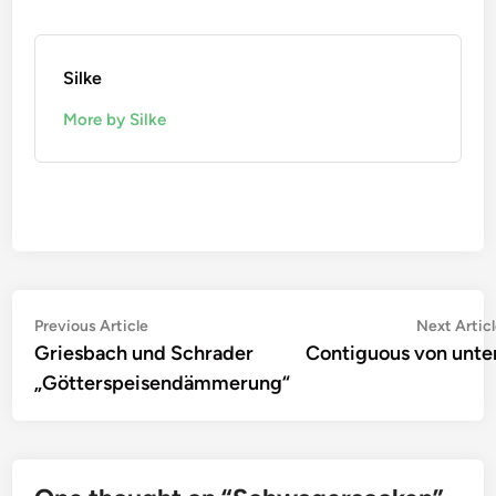
Silke
More by Silke
Beitragsnavigation
Previous
Previous Article
Next Artic
article:
Griesbach und Schrader
Contiguous von unte
„Götterspeisendämmerung“