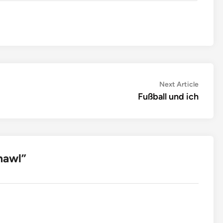
Next
Next Article
article:
Fußball und ich
hawl
”