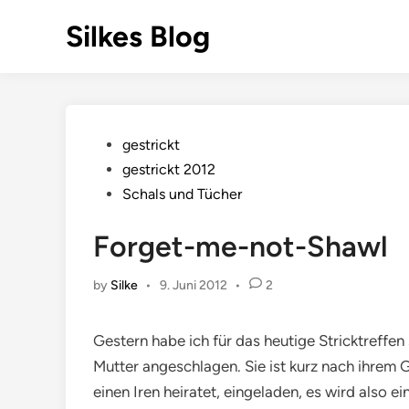
Skip
Silkes Blog
to
content
Posted
gestrickt
in
gestrickt 2012
Schals und Tücher
Forget-me-not-Shawl
by
Silke
•
9. Juni 2012
•
2
Gestern habe ich für das heutige Stricktreffe
Mutter angeschlagen. Sie ist kurz nach ihrem G
einen Iren heiratet, eingeladen, es wird also ei