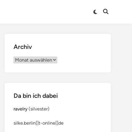
Archiv
Archiv
Da bin ich dabei
ravelry
(silvester)
silke.berlin[]t-online[]de