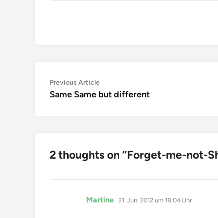
Beitragsnavigation
Previous
Previous Article
article:
Same Same but different
2 thoughts on “
Forget-me-not-S
sagt:
Martine
21. Juni 2012 um 18:04 Uhr