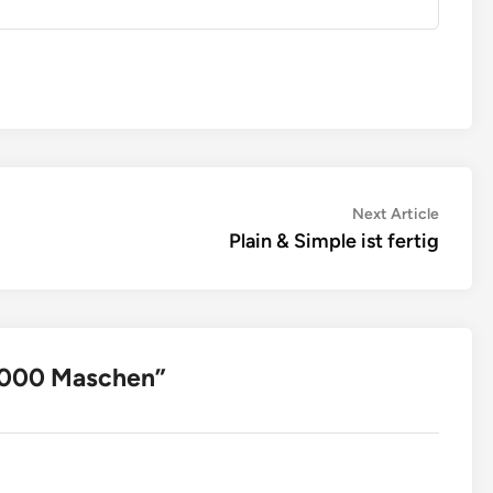
Next
Next Article
article:
Plain & Simple ist fertig
.000 Maschen
”