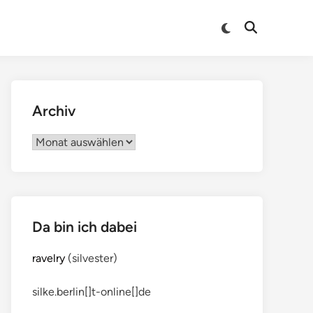
Archiv
Archiv
Da bin ich dabei
ravelry
(silvester)
silke.berlin[]t-online[]de