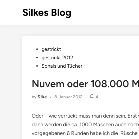
Skip
Silkes Blog
to
content
Posted
gestrickt
in
gestrickt 2012
Schals und Tücher
Nuvem oder 108.000 
by
Silke
•
8. Januar 2012
•
4
Oder – wie verrückt muss man denn sein. Erst
dann werden die ca. 1000 Maschen auch noch
vorgegebenen 6 Runden habe ich die Rüsche ü