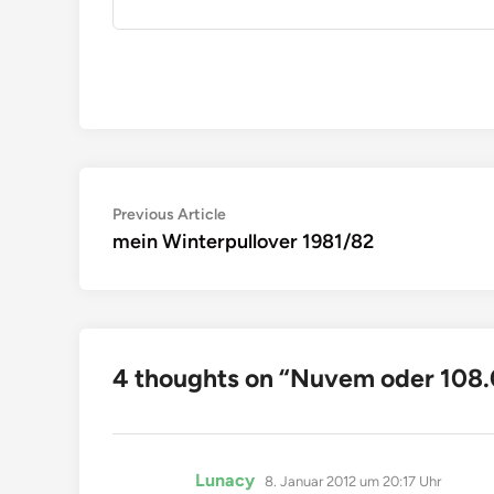
Beitragsnavigation
Previous
Previous Article
article:
mein Winterpullover 1981/82
4 thoughts on “
Nuvem oder 108
sagt:
Lunacy
8. Januar 2012 um 20:17 Uhr