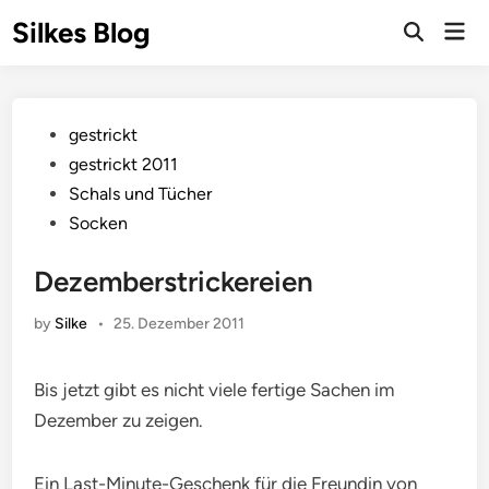
Skip
Silkes Blog
Mai
to
Men
content
Posted
gestrickt
in
gestrickt 2011
Schals und Tücher
Socken
Dezemberstrickereien
by
Silke
•
25. Dezember 2011
Bis jetzt gibt es nicht viele fertige Sachen im
Dezember zu zeigen.
Ein Last-Minute-Geschenk für die Freundin von