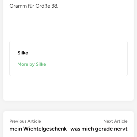
Gramm für Größe 38.
Silke
More by Silke
Beitragsnavigation
Previous
Nex
Previous Article
Next Article
article:
artic
mein Wichtelgeschenk
was mich gerade nervt