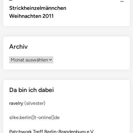
–
…
Strickheinzelmännchen
Weihnachten 2011
Archiv
Archiv
Da bin ich dabei
ravelry
(silvester)
silke.berlin[]t-online[]de
Patchwork Treff Berlin-Brandenburg e.V.