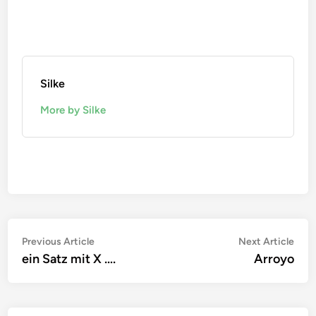
Silke
More by Silke
Beitragsnavigation
Previous
Nex
Previous Article
Next Article
article:
artic
ein Satz mit X ….
Arroyo