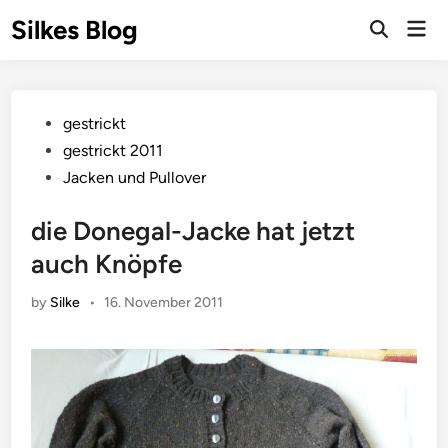
Skip
Silkes Blog
Mai
to
Men
content
Posted
gestrickt
in
gestrickt 2011
Jacken und Pullover
die Donegal-Jacke hat jetzt
auch Knöpfe
by
Silke
•
16. November 2011