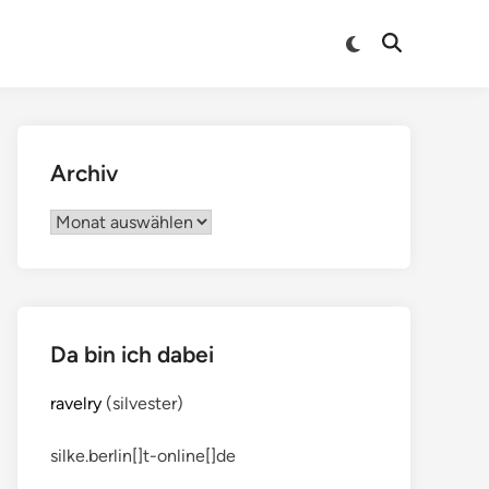
Archiv
Archiv
Da bin ich dabei
ravelry
(silvester)
silke.berlin[]t-online[]de