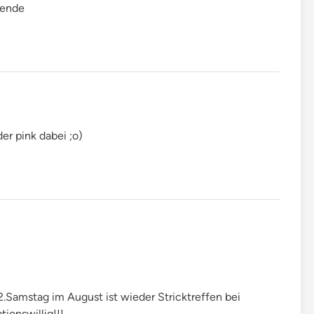
nende
der pink dabei ;o)
2.Samstag im August ist wieder Stricktreffen bei
ionswillig!!!