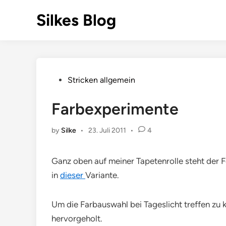
Skip
Silkes Blog
to
content
Posted
Stricken allgemein
in
Farbexperimente
by
Silke
•
23. Juli 2011
•
4
Ganz oben auf meiner Tapetenrolle steht der 
in
dieser
Variante.
Um die Farbauswahl bei Tageslicht treffen zu
hervorgeholt.