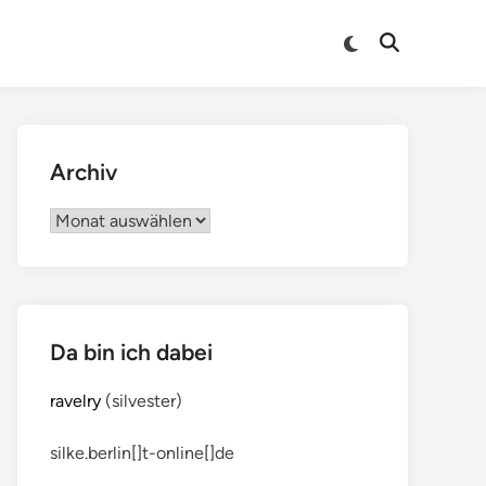
Archiv
Archiv
Da bin ich dabei
ravelry
(silvester)
silke.berlin[]t-online[]de