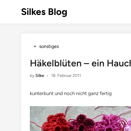
Skip
Silkes Blog
to
content
Posted
sonstiges
in
Häkelblüten – ein Hauc
by
Silke
•
18. Februar 2011
kunterbunt und noch nicht ganz fertig