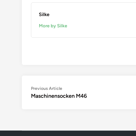
Silke
More by Silke
Beitragsnavigation
Previous
Previous Article
article:
Maschinensocken M46