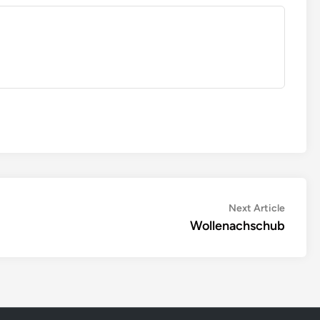
Next
Next Article
article:
Wollenachschub