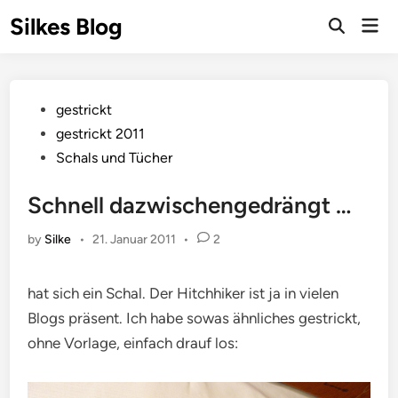
Skip
Silkes Blog
Mai
to
Men
content
Posted
gestrickt
in
gestrickt 2011
Schals und Tücher
Schnell dazwischengedrängt …
by
Silke
•
21. Januar 2011
•
2
hat sich ein Schal. Der Hitchhiker ist ja in vielen
Blogs präsent. Ich habe sowas ähnliches gestrickt,
ohne Vorlage, einfach drauf los: