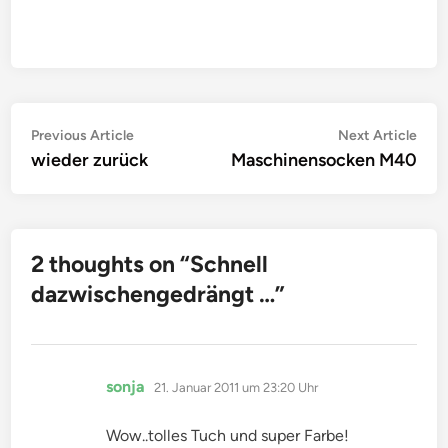
Beitragsnavigation
Previous
Nex
Previous Article
Next Article
article:
artic
wieder zurück
Maschinensocken M40
2 thoughts on “
Schnell
dazwischengedrängt …
”
sagt:
sonja
21. Januar 2011 um 23:20 Uhr
Wow..tolles Tuch und super Farbe!