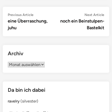
Beitragsnavigation
Previous
Nex
Previous Article
Next Article
article:
artic
eine Überraschung,
noch ein Beinstulpen-
juhu
Bastelkit
Archiv
Archiv
Da bin ich dabei
ravelry
(silvester)