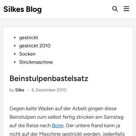
Skip
Silkes Blog
Mai
to
Men
content
Posted
gestrickt
in
gestrickt 2010
Socken
Strickmaschine
Beinstulpenbastelsatz
by
Silke
•
6. Dezember 2010
Gegen kalte Waden auf der Arbeit gingen diese
Beinstulpen zum selbst fertig stricken am Samstag
auf die Reise nach
Bonn
. Der untere Rand kann ja
nicht auf der Maschine gestrickt werden, jedenfalls