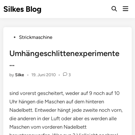
Skip
Silkes Blog
Mai
to
Men
content
Posted
Strickmaschine
in
Umhängeschlittenexperimente
…
by
Silke
•
19. Juni 2010
•
3
sind vorerst gescheitert, weder auf 9 noch auf 10
Uhr hängen die Maschen auf dem hinteren
Nadelbett. Entweder hängt jede zweite noch vorn,
die anderen in der Luft oder aber es werden alle
Maschen vom vorderen Nadelbett