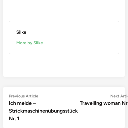
Silke
More by Silke
Beitragsnavigation
Previous
Previous Article
Next Arti
article:
ich melde –
Travelling woman Nr
Strickmaschinenübungsstück
Nr. 1