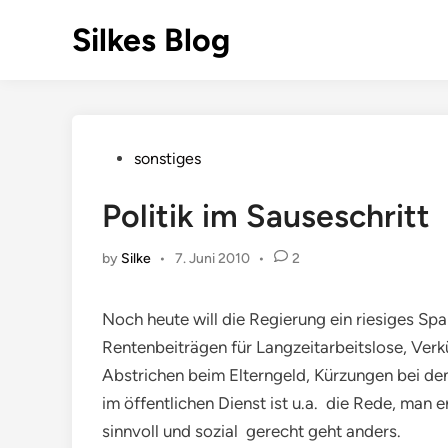
Skip
Silkes Blog
to
content
Posted
sonstiges
in
Politik im Sauseschritt
by
Silke
•
7. Juni 2010
•
2
Noch heute will die Regierung ein riesiges Sp
Rentenbeiträgen für Langzeitarbeitslose, Verk
Abstrichen beim Elterngeld, Kürzungen bei de
im öffentlichen Dienst ist u.a. die Rede, man
sinnvoll und sozial gerecht geht anders.