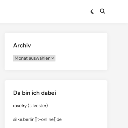
Archiv
Archiv
Da bin ich dabei
ravelry
(silvester)
silke.berlin[]t-online[]de