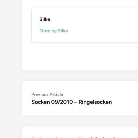
Silke
More by Silke
Beitragsnavigation
Previous
Previous Article
article:
Socken 09/2010 – Ringelsocken