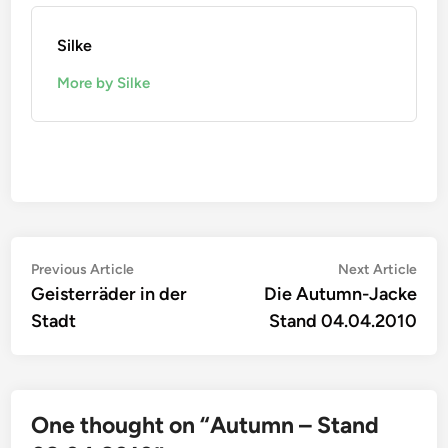
Silke
More by Silke
Beitragsnavigation
Previous
Nex
Previous Article
Next Article
article:
artic
Geisterräder in der
Die Autumn-Jacke
Stadt
Stand 04.04.2010
One thought on “
Autumn – Stand