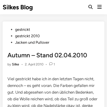
Skip
Silkes Blog
Mai
to
Men
content
Posted
gestrickt
in
gestrickt 2010
Jacken und Pullover
Autumn – Stand 02.04.2010
by
Silke
•
2. April 2010
•
1
Viel gestrickt habe ich in den letzten Tagen nicht,
dennoch – es geht voran. Die Farben gefallen mir
gut. Und abgesehen von den üblichen Bedenken,
ob die Wolle reichen wird, ob das Teil zu groß oder
zu klein wird, ob die Nadelstärke okay ist, denke