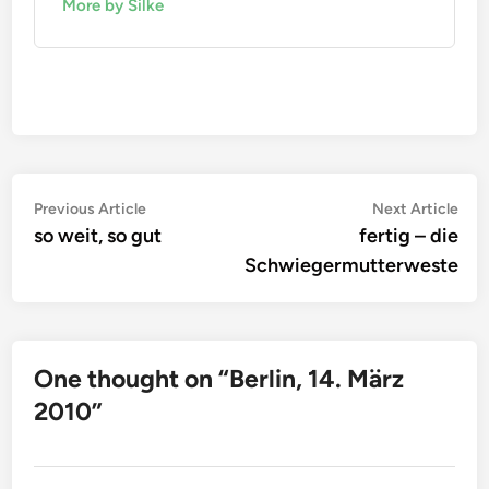
More by Silke
Beitragsnavigation
Previous
Nex
Previous Article
Next Article
article:
arti
so weit, so gut
fertig – die
Schwiegermutterweste
One thought on “
Berlin, 14. März
2010
”