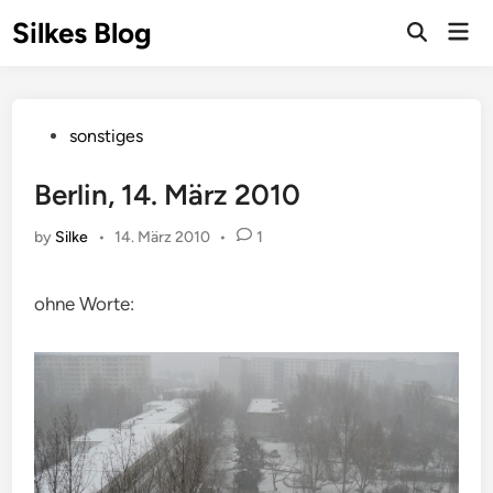
Skip
Silkes Blog
Mai
to
Men
content
Posted
sonstiges
in
Berlin, 14. März 2010
by
Silke
•
14. März 2010
•
1
ohne Worte: