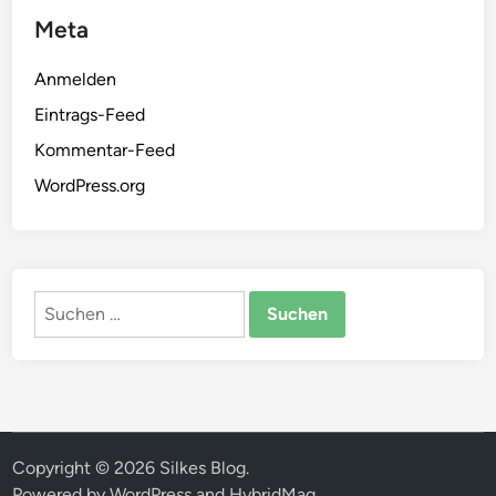
Meta
Anmelden
Eintrags-Feed
Kommentar-Feed
WordPress.org
Suchen
nach:
Copyright © 2026
Silkes Blog
.
Powered by
WordPress
and
HybridMag
.