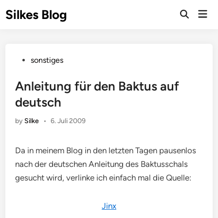
Skip
Silkes Blog
Mai
to
Men
content
Posted
sonstiges
in
Anleitung für den Baktus auf
deutsch
by
Silke
•
6. Juli 2009
Da in meinem Blog in den letzten Tagen pausenlos
nach der deutschen Anleitung des Baktusschals
gesucht wird, verlinke ich einfach mal die Quelle:
Jinx