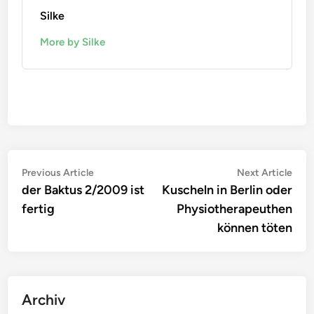
Silke
More by Silke
Beitragsnavigation
Previous
Nex
Previous Article
Next Article
article:
artic
der Baktus 2/2009 ist
Kuscheln in Berlin oder
fertig
Physiotherapeuthen
können töten
Archiv