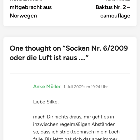
Beitragsnavigation
article:
artic
mitgebracht aus
Baktus Nr. 2 –
Norwegen
camouflage
One thought on “
Socken Nr. 6/2009
oder die Luft ist raus ….
”
sagt:
Anke Möller
1. Juli 2009 um 19:24 Uhr
Liebe Silke,
mach Dir nichts draus, mir geht es in
inzwischen regelmäßigen Abständen
so, dass ich stricktechnisch in ein Loch
falle. Bis jetzt hat sich das aber immer