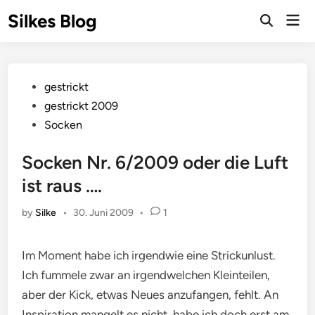
Skip
Silkes Blog
Mai
to
Men
content
Posted
gestrickt
in
gestrickt 2009
Socken
Socken Nr. 6/2009 oder die Luft
ist raus ….
by
Silke
•
30. Juni 2009
•
1
Im Moment habe ich irgendwie eine Strickunlust.
Ich fummele zwar an irgendwelchen Kleinteilen,
aber der Kick, etwas Neues anzufangen, fehlt. An
Inspiration mangelt es nicht, habe ich doch erst am