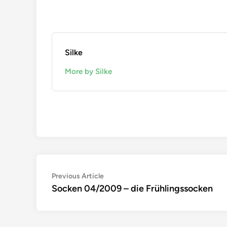
Silke
More by Silke
Beitragsnavigation
Previous
Previous Article
article:
Socken 04/2009 – die Frühlingssocken