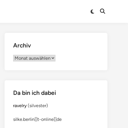
Archiv
Archiv
Da bin ich dabei
ravelry
(silvester)
silke.berlin[]t-online[]de