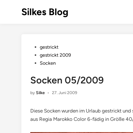
Skip
Silkes Blog
to
content
Posted
gestrickt
in
gestrickt 2009
Socken
Socken 05/2009
by
Silke
•
27. Juni 2009
Diese Socken wurden im Urlaub gestrickt und s
aus Regia Marokko Color 6-fädig in Größe 40