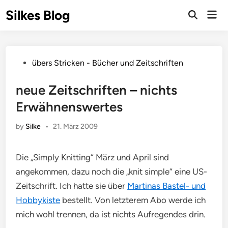
Skip
Silkes Blog
Mai
to
Men
content
Posted
übers Stricken - Bücher und Zeitschriften
in
neue Zeitschriften – nichts
Erwähnenswertes
by
Silke
•
21. März 2009
Die „Simply Knitting“ März und April sind
angekommen, dazu noch die „knit simple“ eine US-
Zeitschrift. Ich hatte sie über
Martinas Bastel- und
Hobbykiste
bestellt. Von letzterem Abo werde ich
mich wohl trennen, da ist nichts Aufregendes drin.