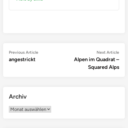
Beitragsnavigation
Previous
Nex
Previous Article
Next Article
article:
artic
angestrickt
Alpen im Quadrat –
Squared Alps
Archiv
Archiv