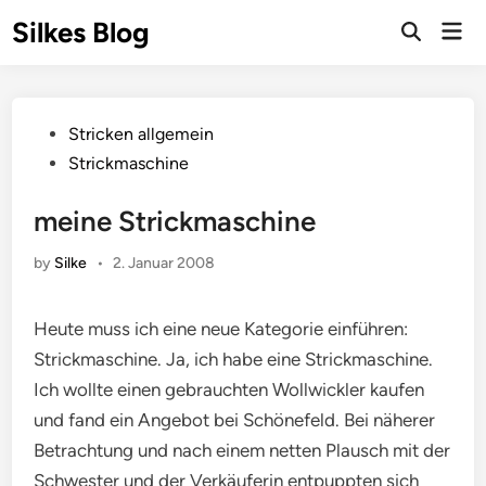
Skip
Silkes Blog
Mai
to
Men
content
Posted
Stricken allgemein
in
Strickmaschine
meine Strickmaschine
by
Silke
•
2. Januar 2008
Heute muss ich eine neue Kategorie einführen:
Strickmaschine. Ja, ich habe eine Strickmaschine.
Ich wollte einen gebrauchten Wollwickler kaufen
und fand ein Angebot bei Schönefeld. Bei näherer
Betrachtung und nach einem netten Plausch mit der
Schwester und der Verkäuferin entpuppten sich