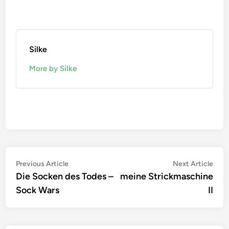
Silke
More by Silke
Beitragsnavigation
Previous
Nex
Previous Article
Next Article
article:
artic
Die Socken des Todes –
meine Strickmaschine
Sock Wars
II