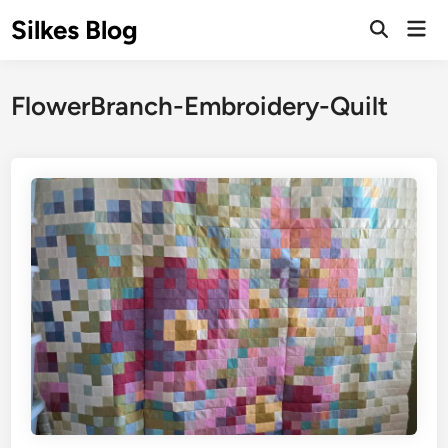
Skip
Silkes Blog
Mai
to
Men
content
FlowerBranch-Embroidery-Quilt