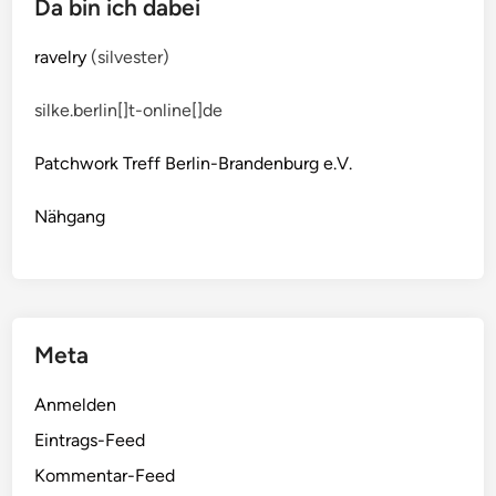
Da bin ich dabei
E
m
ravelry
(silvester)
b
r
silke.berlin[]t-online[]de
o
i
Patchwork Treff Berlin-Brandenburg e.V.
d
e
Nähgang
r
y
Q
u
i
Meta
l
t
Anmelden
(
N
Eintrags-Feed
r
Kommentar-Feed
.