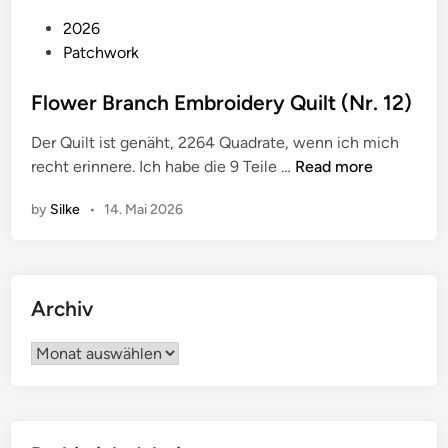
P
2026
o
Patchwork
s
t
Flower Branch Embroidery Quilt (Nr. 12)
e
Der Quilt ist genäht, 2264 Quadrate, wenn ich mich
d
F
recht erinnere. Ich habe die 9 Teile …
Read more
i
l
n
by
Silke
•
14. Mai 2026
o
w
e
r
Archiv
B
r
Archiv
a
n
c
h