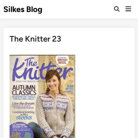
Skip
Silkes Blog
Mai
to
Men
content
The Knitter 23